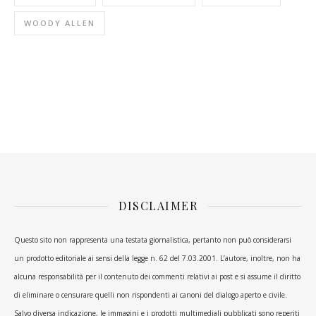
WOODY ALLEN
DISCLAIMER
Questo sito non rappresenta una testata giornalistica, pertanto non può considerarsi
un prodotto editoriale ai sensi della legge n. 62 del 7.03.2001. L’autore, inoltre, non ha
alcuna responsabilità per il contenuto dei commenti relativi ai post e si assume il diritto
di eliminare o censurare quelli non rispondenti ai canoni del dialogo aperto e civile.
Salvo diversa indicazione, le immagini e i prodotti multimediali pubblicati sono reperiti