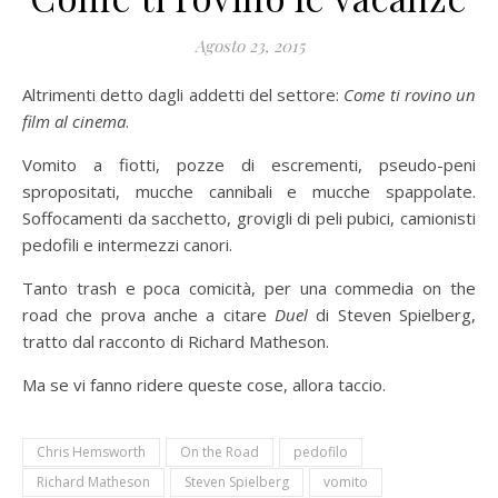
Agosto 23, 2015
Altrimenti detto dagli addetti del settore:
Come ti rovino un
film al cinema
.
Vomito a fiotti, pozze di escrementi, pseudo-peni
spropositati, mucche cannibali e mucche spappolate.
Soffocamenti da sacchetto, grovigli di peli pubici, camionisti
pedofili e intermezzi canori.
Tanto trash e poca comicità, per una commedia on the
road che prova anche a citare
Duel
di Steven Spielberg,
tratto dal racconto di Richard Matheson.
Ma se vi fanno ridere queste cose, allora taccio.
Chris Hemsworth
On the Road
pedofilo
Richard Matheson
Steven Spielberg
vomito