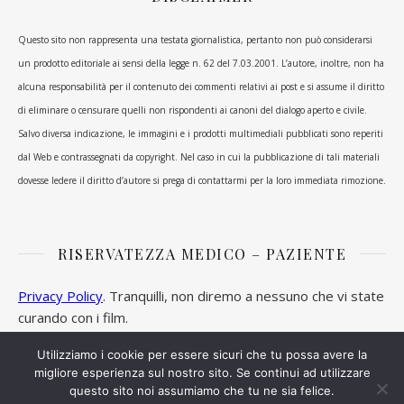
Questo sito non rappresenta una testata giornalistica, pertanto non può considerarsi
un prodotto editoriale ai sensi della legge n. 62 del 7.03.2001. L’autore, inoltre, non ha
alcuna responsabilità per il contenuto dei commenti relativi ai post e si assume il diritto
di eliminare o censurare quelli non rispondenti ai canoni del dialogo aperto e civile.
Salvo diversa indicazione, le immagini e i prodotti multimediali pubblicati sono reperiti
dal Web e contrassegnati da copyright. Nel caso in cui la pubblicazione di tali materiali
dovesse ledere il diritto d’autore si prega di contattarmi per la loro immediata rimozione.
RISERVATEZZA MEDICO – PAZIENTE
Privacy Policy
. Tranquilli, non diremo a nessuno che vi state
curando con i film.
Utilizziamo i cookie per essere sicuri che tu possa avere la
migliore esperienza sul nostro sito. Se continui ad utilizzare
questo sito noi assumiamo che tu ne sia felice.