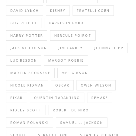
DAVID LYNCH
DISNEY
FRATELLI COEN
GUY RITCHIE
HARRISON FORD
HARRY POTTER
HERCULE POIROT
JACK NICHOLSON
JIM CARREY
JOHNNY DEPP
LUC BESSON
MARGOT ROBBIE
MARTIN SCORSESE
MEL GIBSON
NICOLE KIDMAN
OSCAR
OWEN WILSON
PIXAR
QUENTIN TARANTINO
REMAKE
RIDLEY SCOTT
ROBERT DE NIRO
ROMAN POLAŃSKI
SAMUEL L. JACKSON
SEQUEL
SERGIO LEONE
STANLEY KUBRICK