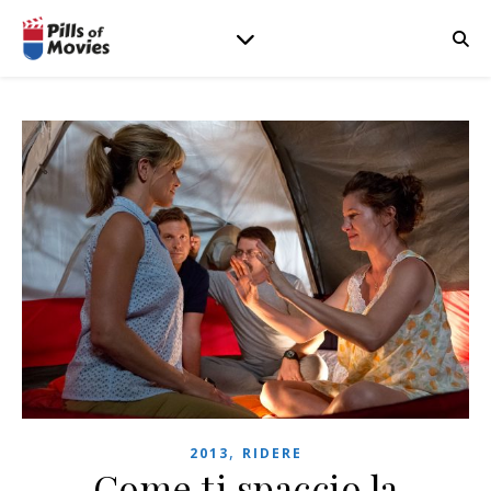
,
2013
RIDERE
Come ti spaccio la