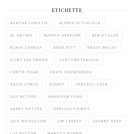
ETICHETTE
AGATHA CHRISTIE
ALFRED HITCHCOCK
AL PACINO
AUDREY HEPBURN
BEN STILLER
BLACK COMEDY
BRAD PITT
BRUCE WILLIS
CLINT EASTWOOD
CORTOMETRAGGIO
CORTO PIXAR
DAVID CRONENBERG
DAVID LYNCH
DISNEY
FRATELLI COEN
GUY RITCHIE
HARRISON FORD
HARRY POTTER
HERCULE POIROT
JACK NICHOLSON
JIM CARREY
JOHNNY DEPP
LUC BESSON
MARGOT ROBBIE