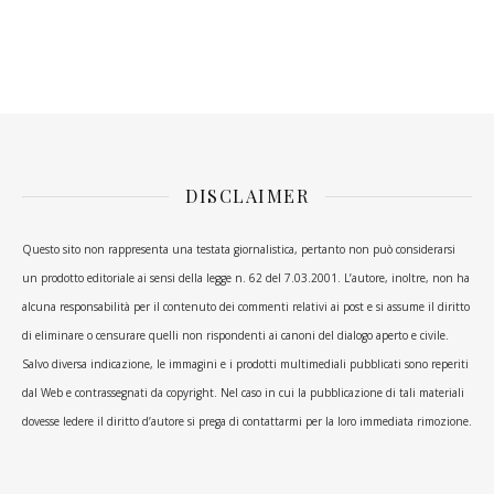
DISCLAIMER
Questo sito non rappresenta una testata giornalistica, pertanto non può considerarsi
un prodotto editoriale ai sensi della legge n. 62 del 7.03.2001. L’autore, inoltre, non ha
alcuna responsabilità per il contenuto dei commenti relativi ai post e si assume il diritto
di eliminare o censurare quelli non rispondenti ai canoni del dialogo aperto e civile.
Salvo diversa indicazione, le immagini e i prodotti multimediali pubblicati sono reperiti
dal Web e contrassegnati da copyright. Nel caso in cui la pubblicazione di tali materiali
dovesse ledere il diritto d’autore si prega di contattarmi per la loro immediata rimozione.