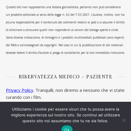
Questo sito non rappresenta una testata giornalistica, pertanto non può considerarsi
un prodotto editoriale ai sensi della legge n. 62 del 7.03.2001. L’autore, inoltre, non ha
alcuna responsabilità per il contenuto dei commenti relativi ai post e si assume il diritto
di eliminare o censurare quelli non rispondenti ai canoni del dialogo aperto e civile.
Salvo diversa indicazione, le immagini e i prodotti multimediali pubblicati sono reperiti
dal Web e contrassegnati da copyright. Nel caso in cui la pubblicazione di tali materiali
dovesse ledere il diritto d’autore si prega di contattarmi per la loro immediata rimozione.
RISERVATEZZA MEDICO – PAZIENTE
Privacy Policy
. Tranquilli, non diremo a nessuno che vi state
curando con i film.
Utilizziamo i cookie per essere sicuri che tu possa avere la
migliore esperienza sul nostro sito. Se continui ad utilizzare
questo sito noi assumiamo che tu ne sia felice.
Ashe Tema di
WP Royal
.
Ok