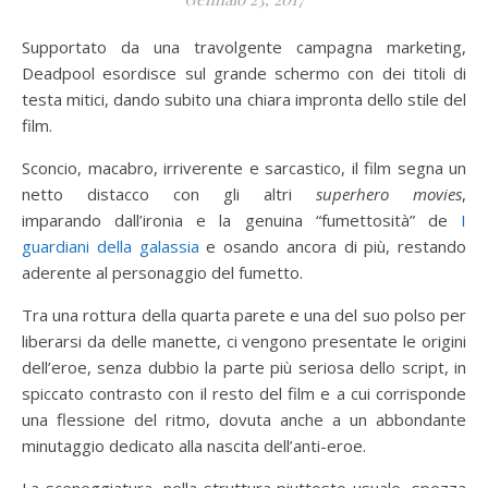
Supportato da una travolgente campagna marketing,
Deadpool esordisce sul grande schermo con dei titoli di
testa mitici, dando subito una chiara impronta dello stile del
film.
Sconcio, macabro, irriverente e sarcastico, il film segna un
netto distacco con gli altri
superhero movies
,
imparando dall’ironia e la genuina “fumettosità” de
I
guardiani della galassia
e osando ancora di più, restando
aderente al personaggio del fumetto.
Tra una rottura della quarta parete e una del suo polso per
liberarsi da delle manette, ci vengono presentate le origini
dell’eroe, senza dubbio la parte più seriosa dello script, in
spiccato contrasto con il resto del film e a cui corrisponde
una flessione del ritmo, dovuta anche a un abbondante
minutaggio dedicato alla nascita dell’anti-eroe.
La sceneggiatura, nella struttura piuttosto usuale, spezza