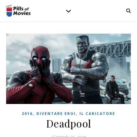
,
,
2016
DIVENTARE EROI
IL CARICATORE
Deadpool
Gennaio 23, 2017