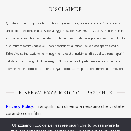
DISCLAIMER
Questo sito non rappresenta una testata giornalistica, pertanto non può considerarsi
un prodotto editoriale ai sensi della legge n. 62 del 7.03.2001. L’autore, inoltre, non ha
alcuna responsabilità per il contenuto dei commenti relativi ai post e si assume il diritto
di eliminare o censurare quelli non rispondenti ai canoni del dialogo aperto e civile.
Salvo diversa indicazione, le immagini e i prodotti multimediali pubblicati sono reperiti
dal Web e contrassegnati da copyright. Nel caso in cui la pubblicazione di tali materiali
dovesse ledere il diritto d’autore si prega di contattarmi per la loro immediata rimozione.
RISERVATEZZA MEDICO – PAZIENTE
Privacy Policy
. Tranquilli, non diremo a nessuno che vi state
curando con i film.
Utilizziamo i cookie per essere sicuri che tu possa avere la