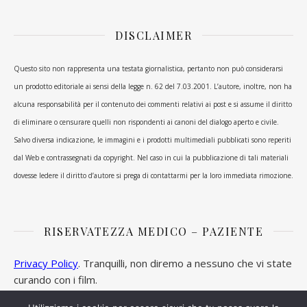
DISCLAIMER
Questo sito non rappresenta una testata giornalistica, pertanto non può considerarsi
un prodotto editoriale ai sensi della legge n. 62 del 7.03.2001. L’autore, inoltre, non ha
alcuna responsabilità per il contenuto dei commenti relativi ai post e si assume il diritto
di eliminare o censurare quelli non rispondenti ai canoni del dialogo aperto e civile.
Salvo diversa indicazione, le immagini e i prodotti multimediali pubblicati sono reperiti
dal Web e contrassegnati da copyright. Nel caso in cui la pubblicazione di tali materiali
dovesse ledere il diritto d’autore si prega di contattarmi per la loro immediata rimozione.
RISERVATEZZA MEDICO – PAZIENTE
Privacy Policy
. Tranquilli, non diremo a nessuno che vi state
curando con i film.