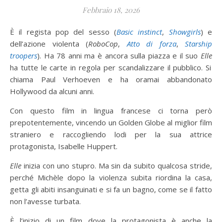
Febbraio 18, 2026
È il regista pop del sesso (
Basic instinct
,
Showgirls
) e
dell’azione violenta (
RoboCop
,
Atto di forza
,
Starship
troopers
). Ha 78 anni ma è ancora sulla piazza e il suo
Elle
ha tutte le carte in regola per scandalizzare il pubblico. Si
chiama Paul Verhoeven e ha oramai abbandonato
Hollywood da alcuni anni.
Con questo film in lingua francese ci torna però
prepotentemente, vincendo un Golden Globe al miglior film
straniero e raccogliendo lodi per la sua attrice
protagonista, Isabelle Huppert.
Elle
inizia con uno stupro. Ma sin da subito qualcosa stride,
perché Michèle dopo la violenza subita riordina la casa,
getta gli abiti insanguinati e si fa un bagno, come se il fatto
non l’avesse turbata.
È l’inizio di un film dove la protagonista è anche la