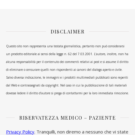
DISCLAIMER
Questo sito non rappresenta una testata giornalistica, pertanto non può considerarsi
un prodotto editoriale ai sensi della legge n. 62 del 7.03.2001. L’autore, inoltre, non ha
alcuna responsabilità per il contenuto dei commenti relativi ai post e si assume il diritto
di eliminare o censurare quelli non rispondenti ai canoni del dialogo aperto e civile.
Salvo diversa indicazione, le immagini e i prodotti multimediali pubblicati sono reperiti
dal Web e contrassegnati da copyright. Nel caso in cui la pubblicazione di tali materiali
dovesse ledere il diritto d’autore si prega di contattarmi per la loro immediata rimozione.
RISERVATEZZA MEDICO – PAZIENTE
Privacy Policy
. Tranquilli, non diremo a nessuno che vi state