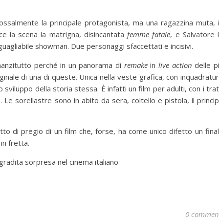
ssalmente la principale protagonista, ma una ragazzina muta, 
ece la scena la matrigna, disincantata
femme fatale
, e Salvatore 
guagliabile showman. Due personaggi sfaccettati e incisivi.
innanzitutto perché in un panorama di
remake
in
live action
delle p
ginale di una di queste. Unica nella veste grafica, con inquadratu
 sviluppo della storia stessa. È infatti un film per adulti, con i trat
e sorellastre sono in abito da sera, coltello e pistola, il princi
tto di pregio di un film che, forse, ha come unico difetto un fina
in fretta.
gradita sorpresa nel cinema italiano.
0 commen