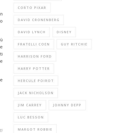
CORTO PIXAR
in
DAVID CRONENBERG
lo
DAVID LYNCH
DISNEY
iù
FRATELLI COEN
GUY RITCHIE
re
ti
HARRISON FORD
pe
HARRY POTTER
le
HERCULE POIROT
JACK NICHOLSON
JIM CARREY
JOHNNY DEPP
LUC BESSON
MARGOT ROBBIE
ti