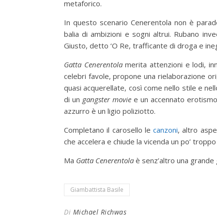
metaforico.
In questo scenario Cenerentola non è parado
balia di ambizioni e sogni altrui. Rubano inv
Giusto, detto ‘O Re, trafficante di droga e ine
Gatta Cenerentola
merita attenzioni e lodi, 
celebri favole, propone una rielaborazione ori
quasi acquerellate, così come nello stile e nello
di un
gangster movie
e un accennato erotismo. L
azzurro è un ligio poliziotto.
Completano il carosello le
canzoni
, altro aspe
che accelera e chiude la vicenda un po’ troppo 
Ma
Gatta Cenerentola
è senz’altro una grande 
Giambattista Basile
Di
Michael Richwas