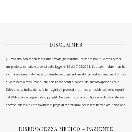
DISCLAIMER
Questo sito non rappresenta una testata giornalistica, pertanto non può considerarsi
un prodotto editoriale ai sensi della legge n. 62 del 7.03.2001. L’autore, inoltre, non ha
alcuna responsabilità per il contenuto dei commenti relativi ai post e si assume il diritto
di eliminare o censurare quelli non rispondenti ai canoni del dialogo aperto e civile.
Salvo diversa indicazione, le immagini e i prodotti multimediali pubblicati sono reperiti
dal Web e contrassegnati da copyright. Nel caso in cui la pubblicazione di tali materiali
dovesse ledere il diritto d’autore si prega di contattarmi per la loro immediata rimozione.
RISERVATEZZA MEDICO – PAZIENTE