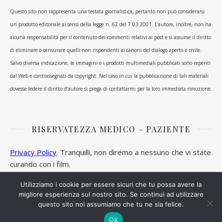
Questo sito non rappresenta una testata giornalistica, pertanto non può considerarsi
un prodotto editoriale ai sensi della legge n. 62 del 7.03.2001. L’autore, inoltre, non ha
alcuna responsabilità per il contenuto dei commenti relativi ai post e si assume il diritto
di eliminare o censurare quelli non rispondenti ai canoni del dialogo aperto e civile.
Salvo diversa indicazione, le immagini e i prodotti multimediali pubblicati sono reperiti
dal Web e contrassegnati da copyright. Nel caso in cui la pubblicazione di tali materiali
dovesse ledere il diritto d’autore si prega di contattarmi per la loro immediata rimozione.
RISERVATEZZA MEDICO – PAZIENTE
Privacy Policy
. Tranquilli, non diremo a nessuno che vi state
curando con i film.
Utilizziamo i cookie per essere sicuri che tu possa avere la
migliore esperienza sul nostro sito. Se continui ad utilizzare
questo sito noi assumiamo che tu ne sia felice.
Ashe Tema di
WP Royal
.
Ok