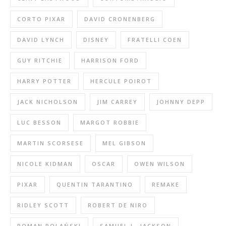
CORTO PIXAR
DAVID CRONENBERG
DAVID LYNCH
DISNEY
FRATELLI COEN
GUY RITCHIE
HARRISON FORD
HARRY POTTER
HERCULE POIROT
JACK NICHOLSON
JIM CARREY
JOHNNY DEPP
LUC BESSON
MARGOT ROBBIE
MARTIN SCORSESE
MEL GIBSON
NICOLE KIDMAN
OSCAR
OWEN WILSON
PIXAR
QUENTIN TARANTINO
REMAKE
RIDLEY SCOTT
ROBERT DE NIRO
ROMAN POLAŃSKI
SAMUEL L. JACKSON