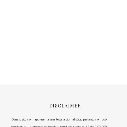
DISCLAIMER
Questo sito non rappresenta una testata giornalistica, pertanto non può
considerarsi un prodotto editoriale ai sensi della legge n. 62 del 7.03.2001.