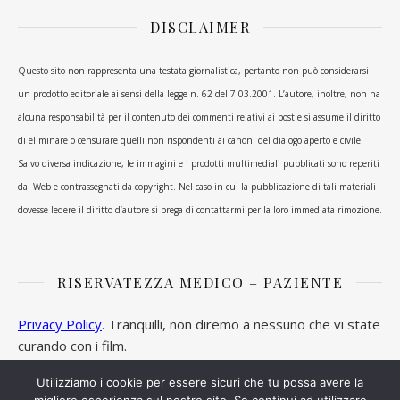
DISCLAIMER
Questo sito non rappresenta una testata giornalistica, pertanto non può considerarsi
un prodotto editoriale ai sensi della legge n. 62 del 7.03.2001. L’autore, inoltre, non ha
alcuna responsabilità per il contenuto dei commenti relativi ai post e si assume il diritto
di eliminare o censurare quelli non rispondenti ai canoni del dialogo aperto e civile.
Salvo diversa indicazione, le immagini e i prodotti multimediali pubblicati sono reperiti
dal Web e contrassegnati da copyright. Nel caso in cui la pubblicazione di tali materiali
dovesse ledere il diritto d’autore si prega di contattarmi per la loro immediata rimozione.
RISERVATEZZA MEDICO – PAZIENTE
Privacy Policy
. Tranquilli, non diremo a nessuno che vi state
curando con i film.
Utilizziamo i cookie per essere sicuri che tu possa avere la