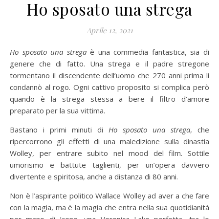
Ho sposato una strega
Aprile 12, 2021
Ho sposato una strega
è una commedia fantastica, sia di
genere che di fatto. Una strega e il padre stregone
tormentano il discendente dell’uomo che 270 anni prima li
condannò al rogo. Ogni cattivo proposito si complica però
quando è la strega stessa a bere il filtro d’amore
preparato per la sua vittima.
Bastano i primi minuti di
Ho sposato una strega
, che
ripercorrono gli effetti di una maledizione sulla dinastia
Wolley, per entrare subito nel mood del film. Sottile
umorismo e battute taglienti, per un’opera davvero
divertente e spiritosa, anche a distanza di 80 anni.
Non è l’aspirante politico Wallace Wolley ad aver a che fare
con la magia, ma è la magia che entra nella sua quotidianità
per mano di Irene, una Veronica Lake perfetta, tra lo