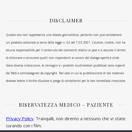
DISCLAIMER
Questo sito non rappresenta una testata giornalistica, pertanto non può considerarsi
un prodotto editoriale ai sensi della legge n. 62 del 7.03.2001. L’autore, inoltre, non ha
alcuna responsabilità per il contenuto dei commenti relativi ai post e si assume il diritto
di eliminare o censurare quelli non rispondenti ai canoni del dialogo aperto e civile.
Salvo diversa indicazione, le immagini e i prodotti multimediali pubblicati sono reperiti
dal Web e contrassegnati da copyright. Nel caso in cui la pubblicazione di tali materiali
dovesse ledere il diritto d’autore si prega di contattarmi per la loro immediata rimozione.
RISERVATEZZA MEDICO – PAZIENTE
Privacy Policy
. Tranquilli, non diremo a nessuno che vi state
curando con i film.