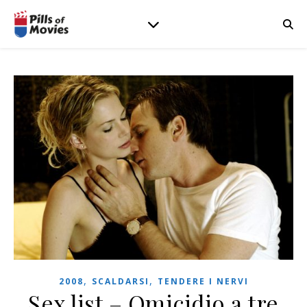
,
,
2008
SCALDARSI
TENDERE I NERVI
Sex list – Omicidio a tre