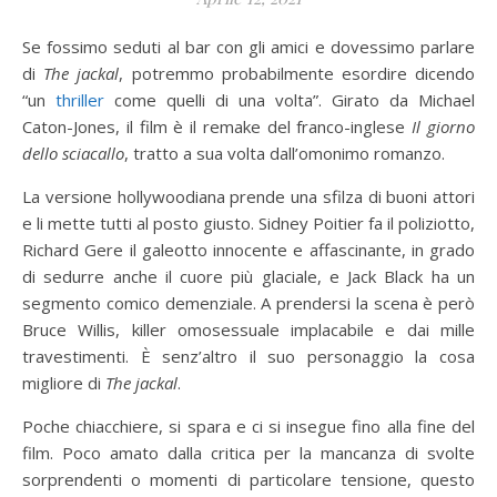
Se fossimo seduti al bar con gli amici e dovessimo parlare
di
The jackal
, potremmo probabilmente esordire dicendo
“un
thriller
come quelli di una volta”. Girato da Michael
Caton-Jones, il film è il remake del franco-inglese
Il giorno
dello sciacallo
, tratto a sua volta dall’omonimo romanzo.
La versione hollywoodiana prende una sfilza di buoni attori
e li mette tutti al posto giusto. Sidney Poitier fa il poliziotto,
Richard Gere il galeotto innocente e affascinante, in grado
di sedurre anche il cuore più glaciale, e Jack Black ha un
segmento comico demenziale. A prendersi la scena è però
Bruce Willis, killer omosessuale implacabile e dai mille
travestimenti. È senz’altro il suo personaggio la cosa
migliore di
The jackal
.
Poche chiacchiere, si spara e ci si insegue fino alla fine del
film. Poco amato dalla critica per la mancanza di svolte
sorprendenti o momenti di particolare tensione, questo