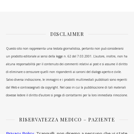
DISCLAIMER
Questo sito non rappresenta una testata giornalistica, pertanto non può considerarsi
un prodotto editoriale ai sensi della legge n. 62 del 7.03.2001. L’autore, inoltre, non ha
alcuna responsabilità per il contenuto dei commenti relativi ai post e si assume il diritto
di eliminare o censurare quelli non rispondenti ai canoni del dialogo aperto e civile.
Salvo diversa indicazione, le immagini e i prodotti multimediali pubblicati sono reperiti
dal Web e contrassegnati da copyright. Nel caso in cui la pubblicazione di tali materiali
dovesse ledere il diritto d’autore si prega di contattarmi per la loro immediata rimozione.
RISERVATEZZA MEDICO – PAZIENTE
Privacy Policy
. Tranquilli, non diremo a nessuno che vi state