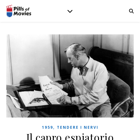
,
1959
TENDERE I NERVI
Il capro espiatorio