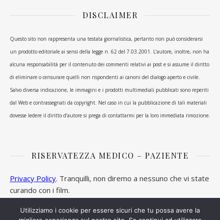
DISCLAIMER
Questo sito non rappresenta una testata giornalistica, pertanto non può considerarsi
un prodotto editoriale ai sensi della legge n. 62 del 7.03.2001. L’autore, inoltre, non ha
alcuna responsabilità per il contenuto dei commenti relativi ai post e si assume il diritto
di eliminare o censurare quelli non rispondenti ai canoni del dialogo aperto e civile.
Salvo diversa indicazione, le immagini e i prodotti multimediali pubblicati sono reperiti
dal Web e contrassegnati da copyright. Nel caso in cui la pubblicazione di tali materiali
dovesse ledere il diritto d’autore si prega di contattarmi per la loro immediata rimozione.
RISERVATEZZA MEDICO – PAZIENTE
Privacy Policy
. Tranquilli, non diremo a nessuno che vi state
curando con i film.
Utilizziamo i cookie per essere sicuri che tu possa avere la