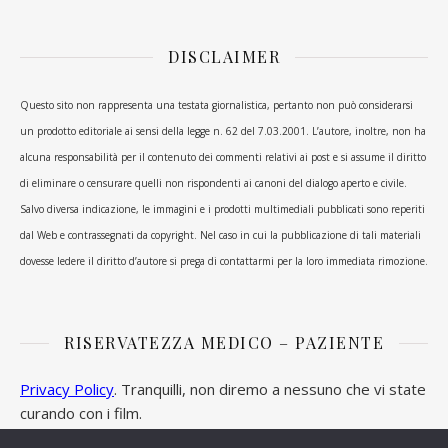
DISCLAIMER
Questo sito non rappresenta una testata giornalistica, pertanto non può considerarsi
un prodotto editoriale ai sensi della legge n. 62 del 7.03.2001. L’autore, inoltre, non ha
alcuna responsabilità per il contenuto dei commenti relativi ai post e si assume il diritto
di eliminare o censurare quelli non rispondenti ai canoni del dialogo aperto e civile.
Salvo diversa indicazione, le immagini e i prodotti multimediali pubblicati sono reperiti
dal Web e contrassegnati da copyright. Nel caso in cui la pubblicazione di tali materiali
dovesse ledere il diritto d’autore si prega di contattarmi per la loro immediata rimozione.
RISERVATEZZA MEDICO – PAZIENTE
Privacy Policy
. Tranquilli, non diremo a nessuno che vi state
curando con i film.