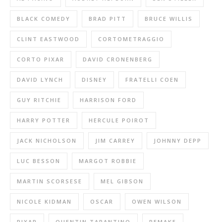
BLACK COMEDY
BRAD PITT
BRUCE WILLIS
CLINT EASTWOOD
CORTOMETRAGGIO
CORTO PIXAR
DAVID CRONENBERG
DAVID LYNCH
DISNEY
FRATELLI COEN
GUY RITCHIE
HARRISON FORD
HARRY POTTER
HERCULE POIROT
JACK NICHOLSON
JIM CARREY
JOHNNY DEPP
LUC BESSON
MARGOT ROBBIE
MARTIN SCORSESE
MEL GIBSON
NICOLE KIDMAN
OSCAR
OWEN WILSON
PIXAR
QUENTIN TARANTINO
REMAKE