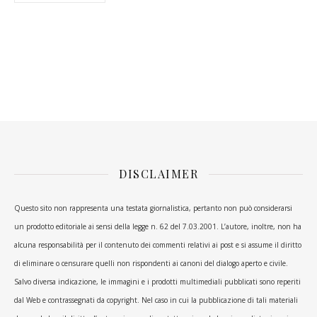
DISCLAIMER
Questo sito non rappresenta una testata giornalistica, pertanto non può considerarsi
un prodotto editoriale ai sensi della legge n. 62 del 7.03.2001. L’autore, inoltre, non ha
alcuna responsabilità per il contenuto dei commenti relativi ai post e si assume il diritto
di eliminare o censurare quelli non rispondenti ai canoni del dialogo aperto e civile.
Salvo diversa indicazione, le immagini e i prodotti multimediali pubblicati sono reperiti
dal Web e contrassegnati da copyright. Nel caso in cui la pubblicazione di tali materiali