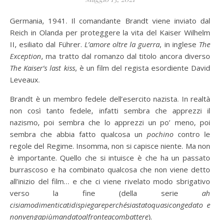
Germania, 1941. Il comandante Brandt viene inviato dal
Reich in Olanda per proteggere la vita del Kaiser Wilhelm
II, esiliato dal Führer.
L’amore oltre la guerra
, in inglese
The
Exception
, ma tratto dal romanzo dal titolo ancora diverso
The Kaiser’s last
kiss
, è un film del regista esordiente David
Leveaux.
Brandt è un membro fedele dell’esercito nazista. In realtà
non così tanto fedele, infatti sembra che apprezzi il
nazismo, poi sembra che lo apprezzi un po’ meno, poi
sembra che abbia fatto qualcosa un
pochino
contro le
regole del Regime. Insomma, non si capisce niente. Ma non
è importante. Quello che si intuisce è che ha un passato
burrascoso e ha combinato qualcosa che non viene detto
all’inizio del film… e che ci viene rivelato modo sbrigativo
verso la fine (della serie
ah
cisiamodimenticatidispiegareperchésiastatoquasicongedato e
nonvengapiùmandatoalfronteacombattere
).