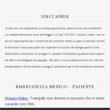
DISCLAIMER
Questo sito non rappresenta una testata giornalistica, pertanto non può considerarsi
un prodotto editoriale ai sensi della legge n. 62 del 7.03.2001. L’autore, inoltre, non ha
alcuna responsabilità per il contenuto dei commenti relativi ai post e si assume il diritto
di eliminare o censurare quelli non rispondenti ai canoni del dialogo aperto e civile.
Salvo diversa indicazione, le immagini e i prodotti multimediali pubblicati sono reperiti
dal Web e contrassegnati da copyright. Nel caso in cui la pubblicazione di tali materiali
dovesse ledere il diritto d’autore si prega di contattarmi per la loro immediata rimozione.
RISERVATEZZA MEDICO – PAZIENTE
Privacy Policy
. Tranquilli, non diremo a nessuno che vi state
curando con i film.