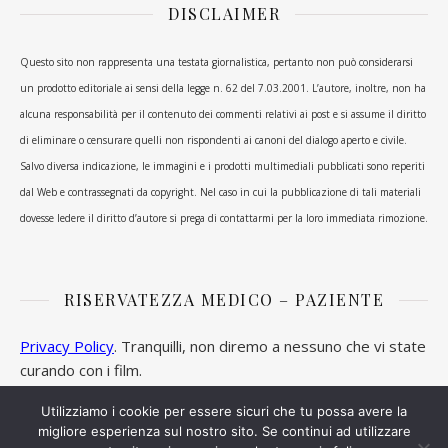
DISCLAIMER
Questo sito non rappresenta una testata giornalistica, pertanto non può considerarsi
un prodotto editoriale ai sensi della legge n. 62 del 7.03.2001. L’autore, inoltre, non ha
alcuna responsabilità per il contenuto dei commenti relativi ai post e si assume il diritto
di eliminare o censurare quelli non rispondenti ai canoni del dialogo aperto e civile.
Salvo diversa indicazione, le immagini e i prodotti multimediali pubblicati sono reperiti
dal Web e contrassegnati da copyright. Nel caso in cui la pubblicazione di tali materiali
dovesse ledere il diritto d’autore si prega di contattarmi per la loro immediata rimozione.
RISERVATEZZA MEDICO – PAZIENTE
Privacy Policy
. Tranquilli, non diremo a nessuno che vi state
curando con i film.
Utilizziamo i cookie per essere sicuri che tu possa avere la
migliore esperienza sul nostro sito. Se continui ad utilizzare