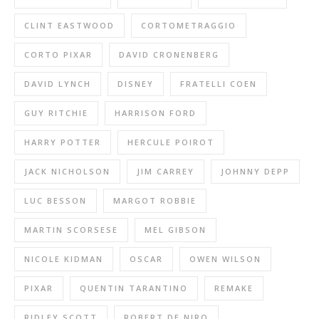
CLINT EASTWOOD
CORTOMETRAGGIO
CORTO PIXAR
DAVID CRONENBERG
DAVID LYNCH
DISNEY
FRATELLI COEN
GUY RITCHIE
HARRISON FORD
HARRY POTTER
HERCULE POIROT
JACK NICHOLSON
JIM CARREY
JOHNNY DEPP
LUC BESSON
MARGOT ROBBIE
MARTIN SCORSESE
MEL GIBSON
NICOLE KIDMAN
OSCAR
OWEN WILSON
PIXAR
QUENTIN TARANTINO
REMAKE
RIDLEY SCOTT
ROBERT DE NIRO