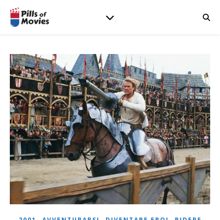
,
,
,
2001
AVVENTURARSI
DIVENTARE EROI
RIDERE