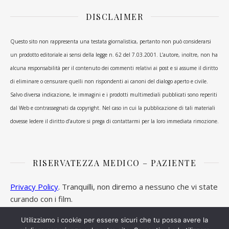
DISCLAIMER
Questo sito non rappresenta una testata giornalistica, pertanto non può considerarsi
un prodotto editoriale ai sensi della legge n. 62 del 7.03.2001. L’autore, inoltre, non ha
alcuna responsabilità per il contenuto dei commenti relativi ai post e si assume il diritto
di eliminare o censurare quelli non rispondenti ai canoni del dialogo aperto e civile.
Salvo diversa indicazione, le immagini e i prodotti multimediali pubblicati sono reperiti
dal Web e contrassegnati da copyright. Nel caso in cui la pubblicazione di tali materiali
dovesse ledere il diritto d’autore si prega di contattarmi per la loro immediata rimozione.
RISERVATEZZA MEDICO – PAZIENTE
Privacy Policy
. Tranquilli, non diremo a nessuno che vi state
curando con i film.
Utilizziamo i cookie per essere sicuri che tu possa avere la