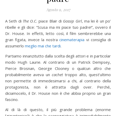
Agosto 9, 2017
A Seth di
The O.C.
piace Blair di
Gossip Girl
, ma lei è un po’
ribelle e gli dice: “Scusa ma mi piace tuo padre!”, ovvero il
Dr. House. In effetti, letto così, il film sembrerebbe una
gran figata, invece la nostra
cinematerapia
vi consiglia di
assumerlo
meglio mai che tardi
.
Partiamo innanzitutto dalla scelta degli attori e in particolar
modo Hugh Laurie. Al contrario di un Patrick Dempsey,
Pierce Brosnan, George Clooney o qualcun altro che
probabilmente aveva un
cachet
troppo alto, quest’ultimo
non permette di immedesimarsi a chi, al contrario della
protagonista, non è attratta dagli over. Perché,
diciamocelo, il Dr. House non è che abbia proprio un gran
fascino.
Al di là di questo, il più grande problema (enorme
[gigantopico]) è che la sceneggiatura è irrimediabilmente