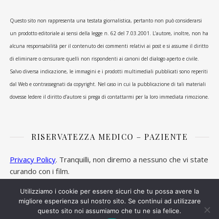
Questo sito non rappresenta una testata giornalistica, pertanto non può considerarsi
un prodotto editoriale ai sensi della legge n. 62 del 7.03.2001. L’autore, inoltre, non ha
alcuna responsabilità per il contenuto dei commenti relativi ai post e si assume il diritto
di eliminare o censurare quelli non rispondenti ai canoni del dialogo aperto e civile.
Salvo diversa indicazione, le immagini e i prodotti multimediali pubblicati sono reperiti
dal Web e contrassegnati da copyright. Nel caso in cui la pubblicazione di tali materiali
dovesse ledere il diritto d’autore si prega di contattarmi per la loro immediata rimozione.
RISERVATEZZA MEDICO – PAZIENTE
Privacy Policy
. Tranquilli, non diremo a nessuno che vi state
curando con i film.
Utilizziamo i cookie per essere sicuri che tu possa avere la
migliore esperienza sul nostro sito. Se continui ad utilizzare
questo sito noi assumiamo che tu ne sia felice.