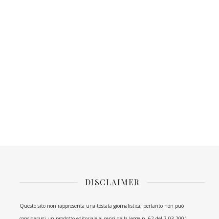
DISCLAIMER
Questo sito non rappresenta una testata giornalistica, pertanto non può
considerarsi un prodotto editoriale ai sensi della legge n. 62 del 7.03.2001.