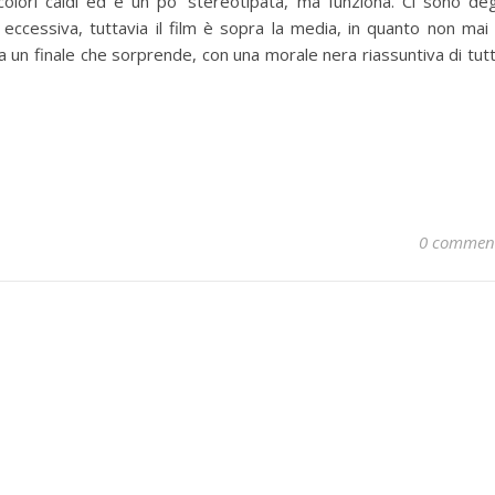
a colori caldi ed è un po’ stereotipata, ma funziona. Ci sono deg
 eccessiva, tuttavia il film è sopra la media, in quanto non mai
a un finale che sorprende, con una morale nera riassuntiva di tut
0 commen