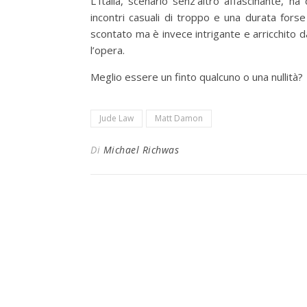
L’Italia, scenario senz’altro affascinante, h
incontri casuali di troppo e una durata forse
scontato ma è invece intrigante e arricchito d
l’opera.
Meglio essere un finto qualcuno o una nullità?
Jude Law
Matt Damon
Di
Michael Richwas