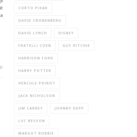
li
 è
CORTO PIXAR
ta
DAVID CRONENBERG
DAVID LYNCH
DISNEY
FRATELLI COEN
GUY RITCHIE
HARRISON FORD
ti
HARRY POTTER
HERCULE POIROT
JACK NICHOLSON
JIM CARREY
JOHNNY DEPP
LUC BESSON
MARGOT ROBBIE