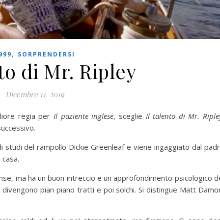
,
999
SORPRENDERSI
nto di Mr. Ripley
Dicembre 11, 2019
gliore regia per
Il paziente inglese
, sceglie
Il talento di Mr. Riple
successivo.
i studi del rampollo Dickie Greenleaf e viene ingaggiato dal pad
a casa.
nse, ma ha un buon intreccio e un approfondimento psicologico d
divengono pian piano tratti e poi solchi. Si distingue Matt Damo