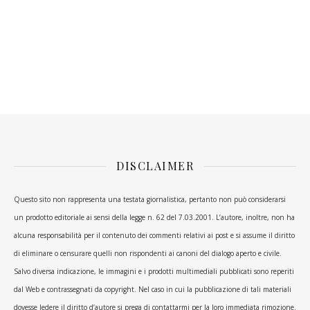
DISCLAIMER
Questo sito non rappresenta una testata giornalistica, pertanto non può considerarsi
un prodotto editoriale ai sensi della legge n. 62 del 7.03.2001. L’autore, inoltre, non ha
alcuna responsabilità per il contenuto dei commenti relativi ai post e si assume il diritto
di eliminare o censurare quelli non rispondenti ai canoni del dialogo aperto e civile.
Salvo diversa indicazione, le immagini e i prodotti multimediali pubblicati sono reperiti
dal Web e contrassegnati da copyright. Nel caso in cui la pubblicazione di tali materiali
dovesse ledere il diritto d’autore si prega di contattarmi per la loro immediata rimozione.