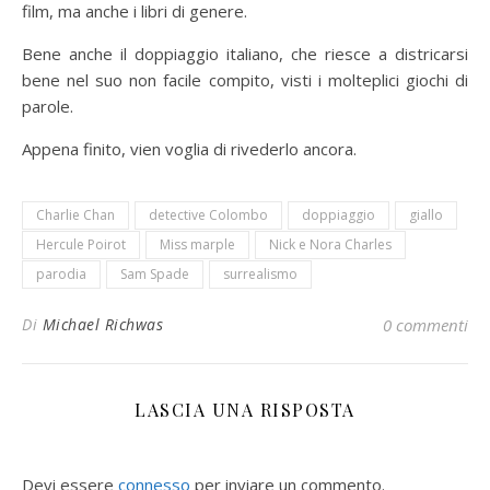
film, ma anche i libri di genere.
Bene anche il doppiaggio italiano, che riesce a districarsi
bene nel suo non facile compito, visti i molteplici giochi di
parole.
Appena finito, vien voglia di rivederlo ancora.
Charlie Chan
detective Colombo
doppiaggio
giallo
Hercule Poirot
Miss marple
Nick e Nora Charles
parodia
Sam Spade
surrealismo
Di
Michael Richwas
0 commenti
LASCIA UNA RISPOSTA
Devi essere
connesso
per inviare un commento.