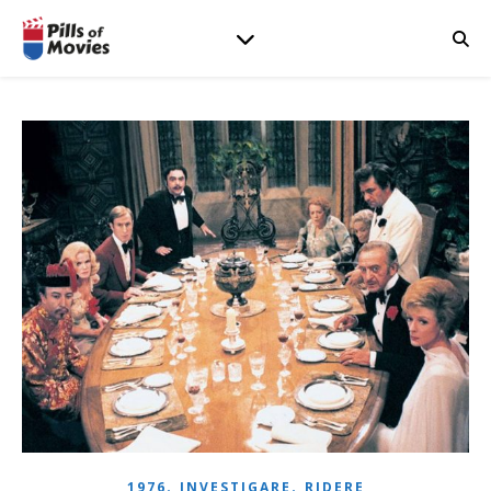
,
,
1976
INVESTIGARE
RIDERE