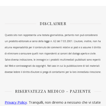
DISCLAIMER
Questo sito non rappresenta una testata giornalistica, pertanto non può considerarsi
un prodotto editoriale ai sensi della legge n. 62 del 7.03.2001. L’autore, inoltre, non ha
alcuna responsabilità per il contenuto dei commenti relativi ai post e si assume il diritto
di eliminare o censurare quelli non rispondenti ai canoni del dialogo aperto e civile.
Salvo diversa indicazione, le immagini e i prodotti multimediali pubblicati sono reperiti
dal Web e contrassegnati da copyright. Nel caso in cui la pubblicazione di tali materiali
dovesse ledere il diritto d’autore si prega di contattarmi per la loro immediata rimozione.
RISERVATEZZA MEDICO – PAZIENTE
Privacy Policy
. Tranquilli, non diremo a nessuno che vi state