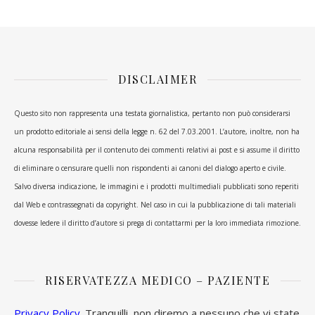
DISCLAIMER
Questo sito non rappresenta una testata giornalistica, pertanto non può considerarsi
un prodotto editoriale ai sensi della legge n. 62 del 7.03.2001. L’autore, inoltre, non ha
alcuna responsabilità per il contenuto dei commenti relativi ai post e si assume il diritto
di eliminare o censurare quelli non rispondenti ai canoni del dialogo aperto e civile.
Salvo diversa indicazione, le immagini e i prodotti multimediali pubblicati sono reperiti
dal Web e contrassegnati da copyright. Nel caso in cui la pubblicazione di tali materiali
dovesse ledere il diritto d’autore si prega di contattarmi per la loro immediata rimozione.
RISERVATEZZA MEDICO – PAZIENTE
Privacy Policy
. Tranquilli, non diremo a nessuno che vi state