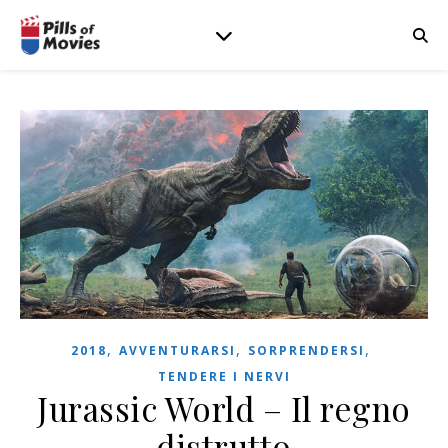
,
,
,
2018
AVVENTURARSI
SORPRENDERSI
TENDERE I NERVI
Jurassic World – Il regno
distrutto