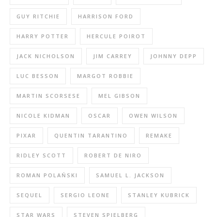
GUY RITCHIE
HARRISON FORD
HARRY POTTER
HERCULE POIROT
JACK NICHOLSON
JIM CARREY
JOHNNY DEPP
LUC BESSON
MARGOT ROBBIE
MARTIN SCORSESE
MEL GIBSON
NICOLE KIDMAN
OSCAR
OWEN WILSON
PIXAR
QUENTIN TARANTINO
REMAKE
RIDLEY SCOTT
ROBERT DE NIRO
ROMAN POLAŃSKI
SAMUEL L. JACKSON
SEQUEL
SERGIO LEONE
STANLEY KUBRICK
STAR WARS
STEVEN SPIELBERG