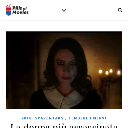
,
,
2018
SPAVENTARSI
TENDERE I NERVI
La donna più assassinata