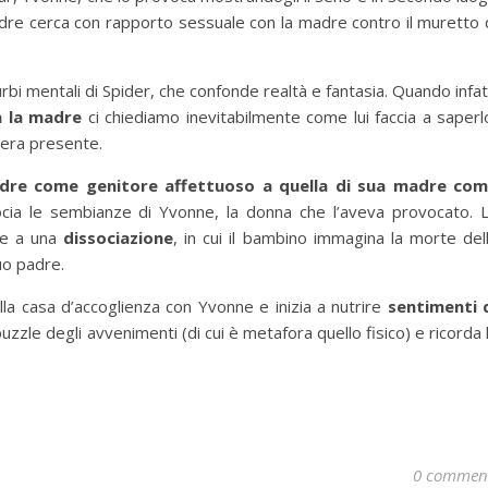
l padre cerca con rapporto sessuale con la madre contro il muretto 
urbi mentali di Spider, che confonde realtà e fantasia. Quando infat
a la madre
ci chiediamo inevitabilmente come lui faccia a saperl
 era presente.
madre come genitore affettuoso a quella di sua madre co
ia le sembianze di Yvonne, la donna che l’aveva provocato. 
que a una
dissociazione
, in cui il bambino immagina la morte del
uo padre.
lla casa d’accoglienza con Yvonne e inizia a nutrire
sentimenti 
l puzzle degli avvenimenti (di cui è metafora quello fisico) e ricorda 
0 commen