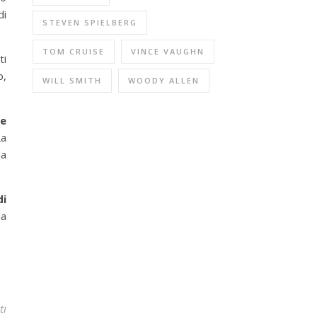
di
STEVEN SPIELBERG
TOM CRUISE
VINCE VAUGHN
ti
o,
WILL SMITH
WOODY ALLEN
me
La
la
di
la
ti