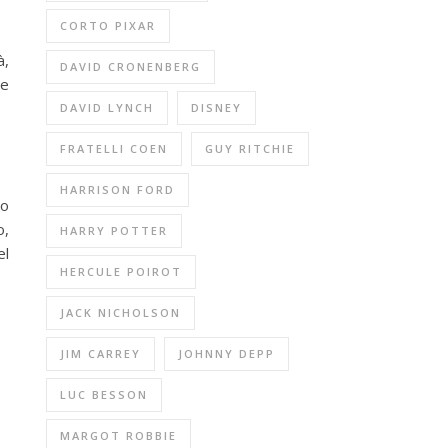
CORTO PIXAR
à,
DAVID CRONENBERG
re
DAVID LYNCH
DISNEY
FRATELLI COEN
GUY RITCHIE
HARRISON FORD
no
o,
HARRY POTTER
el
HERCULE POIROT
JACK NICHOLSON
JIM CARREY
JOHNNY DEPP
LUC BESSON
MARGOT ROBBIE