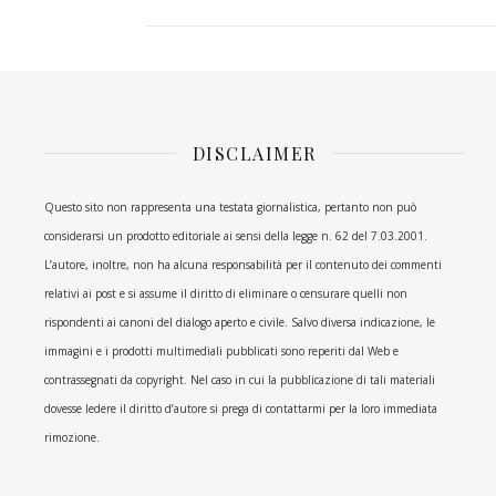
DISCLAIMER
Questo sito non rappresenta una testata giornalistica, pertanto non può
considerarsi un prodotto editoriale ai sensi della legge n. 62 del 7.03.2001.
L’autore, inoltre, non ha alcuna responsabilità per il contenuto dei commenti
relativi ai post e si assume il diritto di eliminare o censurare quelli non
rispondenti ai canoni del dialogo aperto e civile. Salvo diversa indicazione, le
immagini e i prodotti multimediali pubblicati sono reperiti dal Web e
contrassegnati da copyright. Nel caso in cui la pubblicazione di tali materiali
dovesse ledere il diritto d’autore si prega di contattarmi per la loro immediata
rimozione.