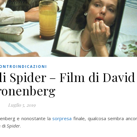
ONTROINDICAZIONI
i Spider – Film di David
ronenberg
Luglio 5, 2019
enberg e nonostante la
sorpresa
finale, qualcosa sembra anco
e di
Spider
.