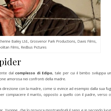
therine Bailey Ltd., Grosvenor Park Productions, Davis Films,
olitan Films, Redbus Pictures
Spider
mente dal
complesso di Edipo
, tale per cui il bimbo sviluppa u
ione amorosa nei confronti della madre.
a direzione con la madre, come si evince ad esempio dalla sua fu
er compiacere il marito, opposto a quello con il padre, verso c
bar, Yvonne, che lo provoca mostrandogli il seno e in secondo luo