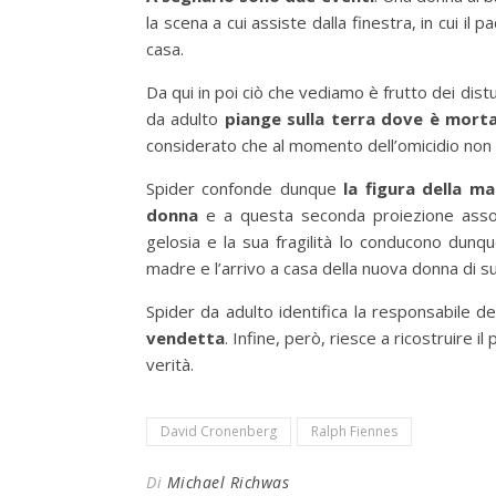
la scena a cui assiste dalla finestra, in cui i
casa.
Da qui in poi ciò che vediamo è frutto dei dist
da adulto
piange sulla terra dove è mort
considerato che al momento dell’omicidio non
Spider confonde dunque
la figura della 
donna
e a questa seconda proiezione assoc
gelosia e la sua fragilità lo conducono dun
madre e l’arrivo a casa della nuova donna di s
Spider da adulto identifica la responsabile de
vendetta
. Infine, però, riesce a ricostruire i
verità.
David Cronenberg
Ralph Fiennes
Di
Michael Richwas