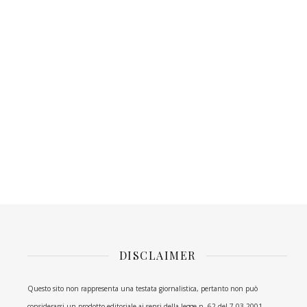
DISCLAIMER
Questo sito non rappresenta una testata giornalistica, pertanto non può
considerarsi un prodotto editoriale ai sensi della legge n. 62 del 7.03.2001.