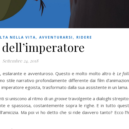
,
,
LTA NELLA VITA
AVVENTURARSI
RIDERE
e dell’imperatore
Settembre 24, 2018
e, esilarante e avventuroso. Questo e molto molto altro è
Le foll
 uno stile narrativo profondamente differente dai film d’animazio
un imperatore egoista, trasformato dalla sua assistente in un lama.
ti si uniscono al ritmo di un
groove
travolgente a dialoghi strepito
ante e spassosa, costantemente sopra le righe. E in tutto ques
’amicizia. Ma poi vi ho detto che si ride davvero tanto? Ecco l’