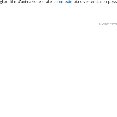
liori film d’animazione o alle
commedie
più divertenti, non pos
0 commen