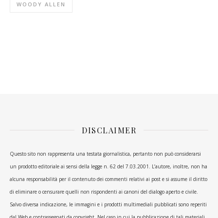
WOODY ALLEN
DISCLAIMER
Questo sito non rappresenta una testata giornalistica, pertanto non può considerarsi
un prodotto editoriale ai sensi della legge n. 62 del 7.03.2001. L’autore, inoltre, non ha
alcuna responsabilità per il contenuto dei commenti relativi ai post e si assume il diritto
di eliminare o censurare quelli non rispondenti ai canoni del dialogo aperto e civile.
Salvo diversa indicazione, le immagini e i prodotti multimediali pubblicati sono reperiti
dal Web e contrassegnati da copyright. Nel caso in cui la pubblicazione di tali materiali