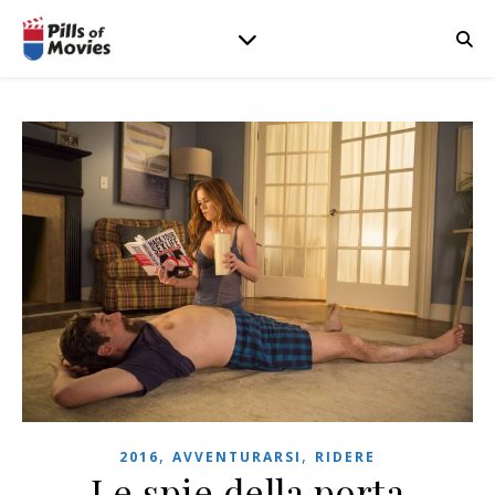
,
,
2016
AVVENTURARSI
RIDERE
Le spie della porta