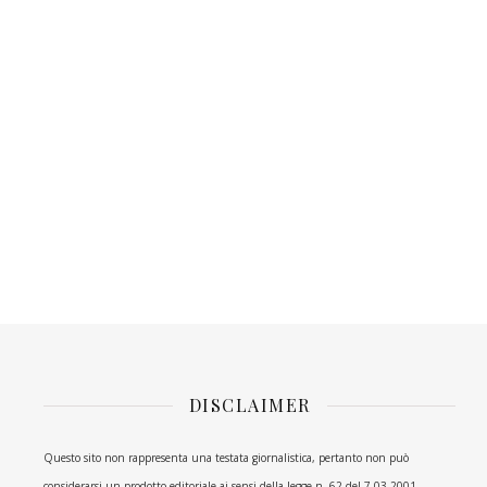
DISCLAIMER
Questo sito non rappresenta una testata giornalistica, pertanto non può
considerarsi un prodotto editoriale ai sensi della legge n. 62 del 7.03.2001.