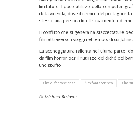
limitato e il poco utilizzo della computer graf
della vicenda, dove il nemico del protagonista
stesso una persona intellettualmente ed emo
Il conflitto che si genera ha sfaccettature de
film attraverso i viaggi nel tempo, di cui Jo
La sceneggiatura rallenta nell’ultima parte,
da film horror per il riutilizzo del cliché del b
uno sbuffo.
film di fantascienza
film fantascienza
film s
Di
Michael Richwas