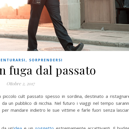
,
VENTURARSI
SORPRENDERSI
n fuga dal passato
Ottobre 2, 2017
 piccolo cult passato spesso in sordina, destinato a ristagnar
da un pubblico di nicchia. Nel futuro i viaggi nel tempo saran
zzerà per mandare indietro le sue vittime e farle fuori senza lascia
 da un’
idea
e un
soggetto
estremamente accattivanti. Il budg