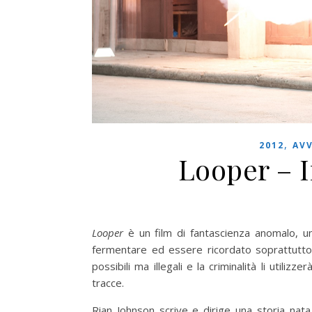
,
2012
AV
Looper – I
Looper
è un film di fantascienza anomalo, un
fermentare ed essere ricordato soprattutto 
possibili ma illegali e la criminalità li utili
tracce.
Rian Johnson scrive e dirige una storia nata