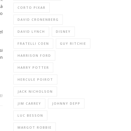
tà
CORTO PIXAR
po
DAVID CRONENBERG
el
DAVID LYNCH
DISNEY
FRATELLI COEN
GUY RITCHIE
si
HARRISON FORD
in
HARRY POTTER
HERCULE POIROT
JACK NICHOLSON
ti
JIM CARREY
JOHNNY DEPP
LUC BESSON
MARGOT ROBBIE