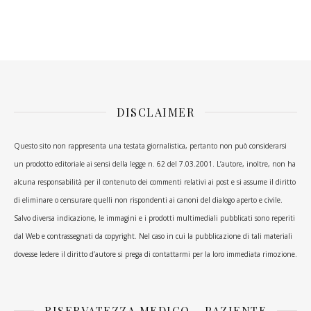
DISCLAIMER
Questo sito non rappresenta una testata giornalistica, pertanto non può considerarsi
un prodotto editoriale ai sensi della legge n. 62 del 7.03.2001. L’autore, inoltre, non ha
alcuna responsabilità per il contenuto dei commenti relativi ai post e si assume il diritto
di eliminare o censurare quelli non rispondenti ai canoni del dialogo aperto e civile.
Salvo diversa indicazione, le immagini e i prodotti multimediali pubblicati sono reperiti
dal Web e contrassegnati da copyright. Nel caso in cui la pubblicazione di tali materiali
dovesse ledere il diritto d’autore si prega di contattarmi per la loro immediata rimozione.
RISERVATEZZA MEDICO – PAZIENTE