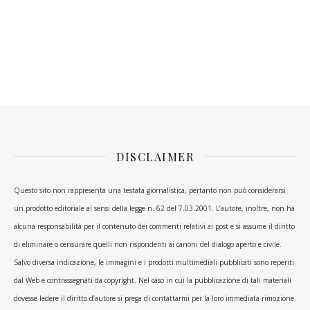
DISCLAIMER
Questo sito non rappresenta una testata giornalistica, pertanto non può considerarsi
un prodotto editoriale ai sensi della legge n. 62 del 7.03.2001. L’autore, inoltre, non ha
alcuna responsabilità per il contenuto dei commenti relativi ai post e si assume il diritto
di eliminare o censurare quelli non rispondenti ai canoni del dialogo aperto e civile.
Salvo diversa indicazione, le immagini e i prodotti multimediali pubblicati sono reperiti
dal Web e contrassegnati da copyright. Nel caso in cui la pubblicazione di tali materiali
dovesse ledere il diritto d’autore si prega di contattarmi per la loro immediata rimozione.