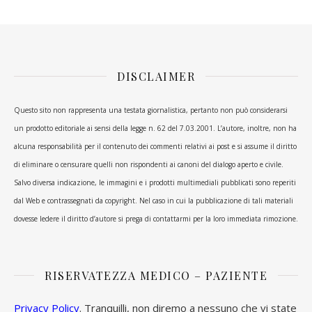
DISCLAIMER
Questo sito non rappresenta una testata giornalistica, pertanto non può considerarsi
un prodotto editoriale ai sensi della legge n. 62 del 7.03.2001. L’autore, inoltre, non ha
alcuna responsabilità per il contenuto dei commenti relativi ai post e si assume il diritto
di eliminare o censurare quelli non rispondenti ai canoni del dialogo aperto e civile.
Salvo diversa indicazione, le immagini e i prodotti multimediali pubblicati sono reperiti
dal Web e contrassegnati da copyright. Nel caso in cui la pubblicazione di tali materiali
dovesse ledere il diritto d’autore si prega di contattarmi per la loro immediata rimozione.
RISERVATEZZA MEDICO – PAZIENTE
Privacy Policy
. Tranquilli, non diremo a nessuno che vi state