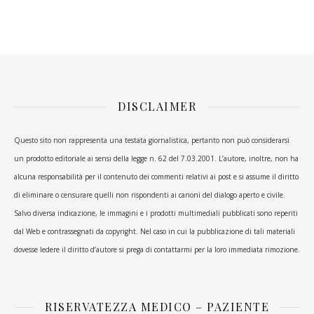
DISCLAIMER
Questo sito non rappresenta una testata giornalistica, pertanto non può considerarsi
un prodotto editoriale ai sensi della legge n. 62 del 7.03.2001. L’autore, inoltre, non ha
alcuna responsabilità per il contenuto dei commenti relativi ai post e si assume il diritto
di eliminare o censurare quelli non rispondenti ai canoni del dialogo aperto e civile.
Salvo diversa indicazione, le immagini e i prodotti multimediali pubblicati sono reperiti
dal Web e contrassegnati da copyright. Nel caso in cui la pubblicazione di tali materiali
dovesse ledere il diritto d’autore si prega di contattarmi per la loro immediata rimozione.
RISERVATEZZA MEDICO – PAZIENTE