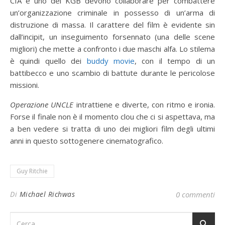
CIA e uno del KGB devono collaborare per combattere
un’organizzazione criminale in possesso di un’arma di
distruzione di massa. Il carattere del film è evidente sin
dall’incipit, un inseguimento forsennato (una delle scene
migliori) che mette a confronto i due maschi alfa. Lo stilema
è quindi quello dei
buddy movie
, con il tempo di un
battibecco e uno scambio di battute durante le pericolose
missioni.
Operazione UNCLE
intrattiene e diverte, con ritmo e ironia.
Forse il finale non è il momento clou che ci si aspettava, ma
a ben vedere si tratta di uno dei migliori film degli ultimi
anni in questo sottogenere cinematografico.
Guy Ritchie
Di
Michael Richwas
0 commenti