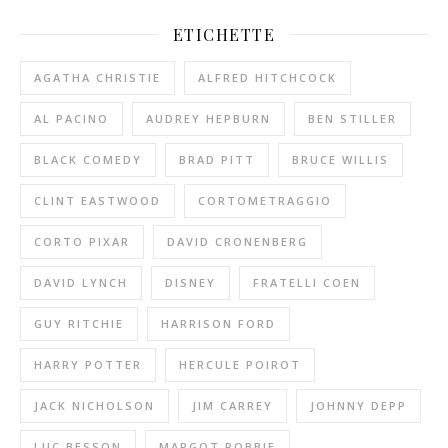
ETICHETTE
AGATHA CHRISTIE
ALFRED HITCHCOCK
AL PACINO
AUDREY HEPBURN
BEN STILLER
BLACK COMEDY
BRAD PITT
BRUCE WILLIS
CLINT EASTWOOD
CORTOMETRAGGIO
CORTO PIXAR
DAVID CRONENBERG
DAVID LYNCH
DISNEY
FRATELLI COEN
GUY RITCHIE
HARRISON FORD
HARRY POTTER
HERCULE POIROT
JACK NICHOLSON
JIM CARREY
JOHNNY DEPP
LUC BESSON
MARGOT ROBBIE