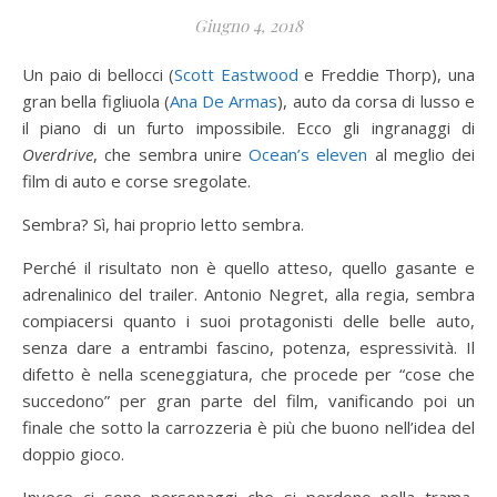
Giugno 4, 2018
Un paio di bellocci (
Scott Eastwood
e Freddie Thorp), una
gran bella figliuola (
Ana De Armas
), auto da corsa di lusso e
il piano di un furto impossibile. Ecco gli ingranaggi di
Overdrive
, che sembra unire
Ocean’s eleven
al meglio dei
film di auto e corse sregolate.
Sembra? Sì, hai proprio letto sembra.
Perché il risultato non è quello atteso, quello gasante e
adrenalinico del trailer. Antonio Negret, alla regia, sembra
compiacersi quanto i suoi protagonisti delle belle auto,
senza dare a entrambi fascino, potenza, espressività. Il
difetto è nella sceneggiatura, che procede per “cose che
succedono” per gran parte del film, vanificando poi un
finale che sotto la carrozzeria è più che buono nell’idea del
doppio gioco.
Invece ci sono personaggi che si perdono nella trama,