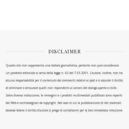
DISCLAIMER
Questo sito non rappresenta una testata giornalistica, pertanto non può considerarsi
un prodotto editoriale ai sensi della legge n. 62 del 7.03.2001. L’autore, inoltre, non ha
alcuna responsabilità per il contenuto dei commenti relativi ai post e si assume il diritto
di eliminare o censurare quelli non rispondenti ai canoni del dialogo aperto e civile.
Salvo diversa indicazione, le immagini e i prodotti multimediali pubblicati sono reperiti
dal Web e contrassegnati da copyright. Nel caso in cui la pubblicazione di tali materiali
dovesse ledere il diritto d’autore si prega di contattarmi per la loro immediata rimozione.