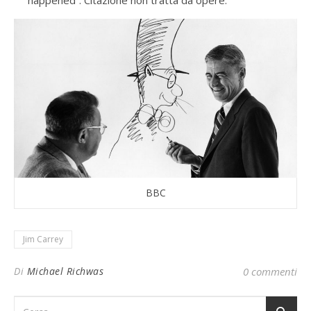
happened”. Citazione non tratta da opere.
BBC
Jim Carrey
Di
Michael Richwas
0 commenti