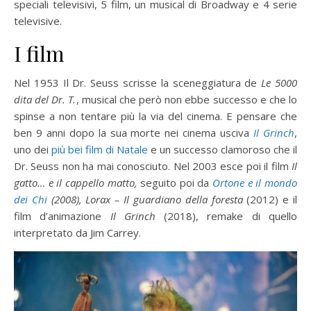
speciali televisivi, 5 film, un musical di Broadway e 4 serie
televisive.
I film
Nel 1953 Il Dr. Seuss scrisse la sceneggiatura de
Le 5000
dita del Dr. T.
, musical che però non ebbe successo e che lo
spinse a non tentare più la via del cinema. E pensare che
ben 9 anni dopo la sua morte nei cinema usciva
Il Grinch
,
uno dei
più bei film di Natale
e un successo clamoroso che il
Dr. Seuss non ha mai conosciuto. Nel 2003 esce poi il film
Il
gatto… e il cappello matto,
seguito poi da
Ortone e il mondo
dei Chi
(2008), Lorax – Il guardiano della foresta
(2012) e il
film d’animazione
Il Grinch
(2018), remake di quello
interpretato da Jim Carrey.