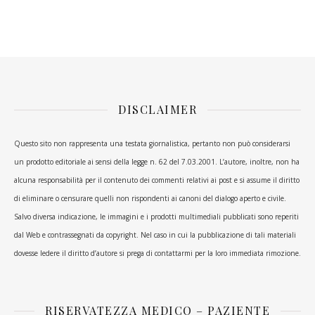
DISCLAIMER
Questo sito non rappresenta una testata giornalistica, pertanto non può considerarsi
un prodotto editoriale ai sensi della legge n. 62 del 7.03.2001. L’autore, inoltre, non ha
alcuna responsabilità per il contenuto dei commenti relativi ai post e si assume il diritto
di eliminare o censurare quelli non rispondenti ai canoni del dialogo aperto e civile.
Salvo diversa indicazione, le immagini e i prodotti multimediali pubblicati sono reperiti
dal Web e contrassegnati da copyright. Nel caso in cui la pubblicazione di tali materiali
dovesse ledere il diritto d’autore si prega di contattarmi per la loro immediata rimozione.
RISERVATEZZA MEDICO – PAZIENTE