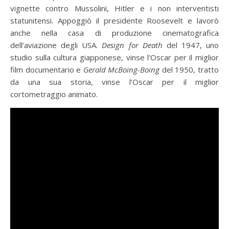
vignette contro Mussolini, Hitler e i non interventisti
statunitensi. Appoggiò il presidente Roosevelt e lavorò
anche nella casa di produzione cinematografica
dell’aviazione degli USA.
Design for Death
del 1947, uno
studio sulla cultura giapponese, vinse l’Oscar per il miglior
film documentario e
Gerald McBoing-Boing
del 1950, tratto
da una sua storia, vinse l’Oscar per il miglior
cortometraggio animato.