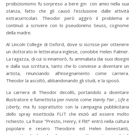
proibizionismo fu sorpreso a bere gin con amici nella sua
stanza, fatto che gli causò l’esclusione dalle attività
extracurricolari. Theodor però aggirò il problema e
continuò a scrivere con lo pseudonimo Seuss, cognome
della madre.
Al Lincoln College di Oxford, dove si iscrisse per ottenere
un dottorato in letteratura inglese, conobbe Helen Palmer.
La ragazza, di cui si innamorò, fu ammaliata dai suoi disegni
e dalla sua scrittura, tanto che lo convinse a diventare un
artista, rinunciando all’insegnamento come carriera.
Theodor la ascoltò, abbandonando gli studi, e la sposò.
La carriera di Theodor decollò, portandolo a diventare
illustratore e fumettista per riviste come
Vanity Fair
,
Life
e
Liberty
, ma fu soprattutto con la campagna pubblicitaria
dello spray insetticida FLIT che iniziò ad essere molto
richiesto. La frase “Presto, Henry, il Flit!” entrò nella cultura
popolare e resero Theodore ed Helen benestanti,