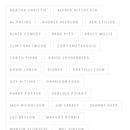
AGATHA CHRISTIE
ALFRED HITCHCOCK
AL PACINO
AUDREY HEPBURN
BEN STILLER
BLACK COMEDY
BRAD PITT
BRUCE WILLIS
CLINT EASTWOOD
CORTOMETRAGGIO
CORTO PIXAR
DAVID CRONENBERG
DAVID LYNCH
DISNEY
FRATELLI COEN
GUY RITCHIE
HARRISON FORD
HARRY POTTER
HERCULE POIROT
JACK NICHOLSON
JIM CARREY
JOHNNY DEPP
LUC BESSON
MARGOT ROBBIE
MARTIN SCORSESE
MEL GIBSON