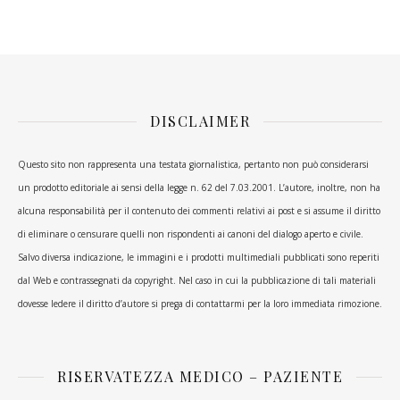
DISCLAIMER
Questo sito non rappresenta una testata giornalistica, pertanto non può considerarsi
un prodotto editoriale ai sensi della legge n. 62 del 7.03.2001. L’autore, inoltre, non ha
alcuna responsabilità per il contenuto dei commenti relativi ai post e si assume il diritto
di eliminare o censurare quelli non rispondenti ai canoni del dialogo aperto e civile.
Salvo diversa indicazione, le immagini e i prodotti multimediali pubblicati sono reperiti
dal Web e contrassegnati da copyright. Nel caso in cui la pubblicazione di tali materiali
dovesse ledere il diritto d’autore si prega di contattarmi per la loro immediata rimozione.
RISERVATEZZA MEDICO – PAZIENTE