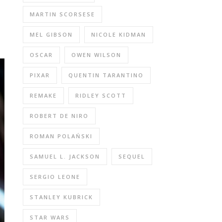
MARTIN SCORSESE
MEL GIBSON
NICOLE KIDMAN
OSCAR
OWEN WILSON
PIXAR
QUENTIN TARANTINO
REMAKE
RIDLEY SCOTT
ROBERT DE NIRO
ROMAN POLAŃSKI
SAMUEL L. JACKSON
SEQUEL
SERGIO LEONE
STANLEY KUBRICK
STAR WARS