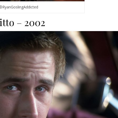
©RyanGoslingAddicted
itto – 2002