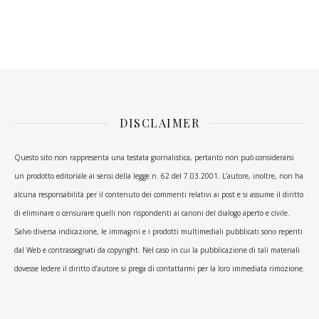
DISCLAIMER
Questo sito non rappresenta una testata giornalistica, pertanto non può considerarsi
un prodotto editoriale ai sensi della legge n. 62 del 7.03.2001. L’autore, inoltre, non ha
alcuna responsabilità per il contenuto dei commenti relativi ai post e si assume il diritto
di eliminare o censurare quelli non rispondenti ai canoni del dialogo aperto e civile.
Salvo diversa indicazione, le immagini e i prodotti multimediali pubblicati sono reperiti
dal Web e contrassegnati da copyright. Nel caso in cui la pubblicazione di tali materiali
dovesse ledere il diritto d’autore si prega di contattarmi per la loro immediata rimozione.