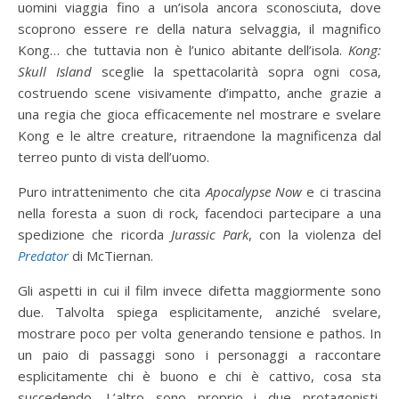
uomini viaggia fino a un’isola ancora sconosciuta, dove
scoprono essere re della natura selvaggia, il magnifico
Kong… che tuttavia non è l’unico abitante dell’isola.
Kong:
Skull Island
sceglie la spettacolarità sopra ogni cosa,
costruendo scene visivamente d’impatto, anche grazie a
una regia che gioca efficacemente nel mostrare e svelare
Kong e le altre creature, ritraendone la magnificenza dal
terreo punto di vista dell’uomo.
Puro intrattenimento che cita
Apocalypse Now
e ci trascina
nella foresta a suon di rock, facendoci partecipare a una
spedizione che ricorda
Jurassic Park
, con la violenza del
Predator
di McTiernan.
Gli aspetti in cui il film invece difetta maggiormente sono
due. Talvolta spiega esplicitamente, anziché svelare,
mostrare poco per volta generando tensione e pathos. In
un paio di passaggi sono i personaggi a raccontare
esplicitamente chi è buono e chi è cattivo, cosa sta
succedendo. L’altro sono proprio i due protagonisti,