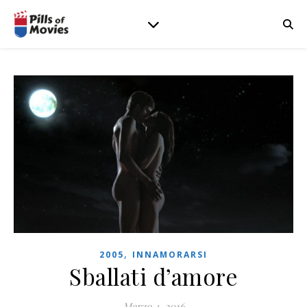
,
2005
INNAMORARSI
Sballati d’amore
Marzo 4, 2016