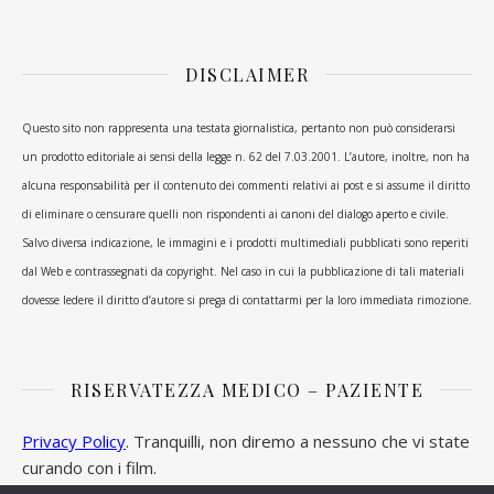
DISCLAIMER
Questo sito non rappresenta una testata giornalistica, pertanto non può considerarsi
un prodotto editoriale ai sensi della legge n. 62 del 7.03.2001. L’autore, inoltre, non ha
alcuna responsabilità per il contenuto dei commenti relativi ai post e si assume il diritto
di eliminare o censurare quelli non rispondenti ai canoni del dialogo aperto e civile.
Salvo diversa indicazione, le immagini e i prodotti multimediali pubblicati sono reperiti
dal Web e contrassegnati da copyright. Nel caso in cui la pubblicazione di tali materiali
dovesse ledere il diritto d’autore si prega di contattarmi per la loro immediata rimozione.
RISERVATEZZA MEDICO – PAZIENTE
Privacy Policy
. Tranquilli, non diremo a nessuno che vi state
curando con i film.