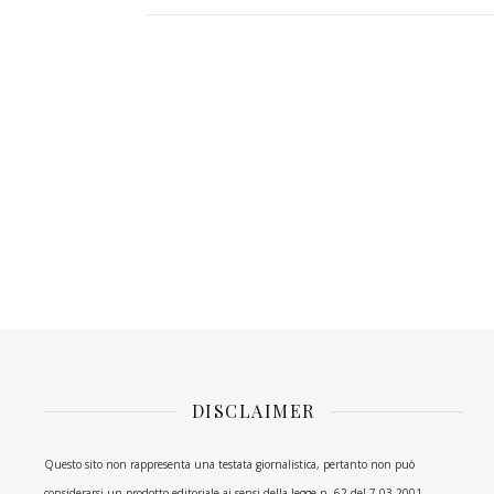
DISCLAIMER
Questo sito non rappresenta una testata giornalistica, pertanto non può
considerarsi un prodotto editoriale ai sensi della legge n. 62 del 7.03.2001.