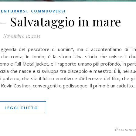
,
VENTURARSI
COMMUOVERSI
– Salvataggio in mare
Novembre 17, 2015
leggenda del pescatore di uomini”, ma ci accontentiamo di T
che conta, in fondo, è la storia. Una storia che unisce il du
mo e Full Metal Jacket, e il rapporto umano più profondo, in par
zia che nasce e si sviluppa tra discepolo e maestro. È lì, nei su
 paterno, che sta il fulcro emotivo e d’interesse del film, che gi
 e Kevin Costner, convergenti e pedisseque. Il primo è un cadetto
LEGGI TUTTO
0 commen