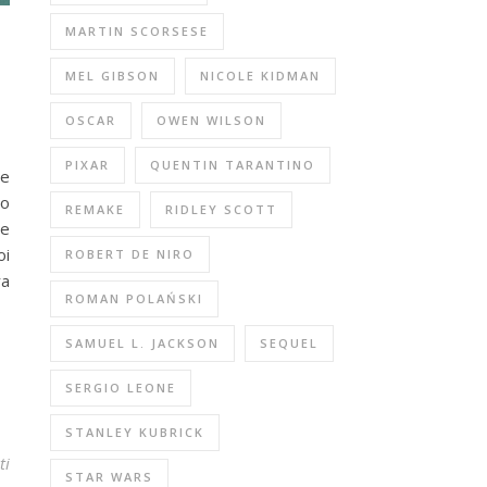
MARTIN SCORSESE
MEL GIBSON
NICOLE KIDMAN
OSCAR
OWEN WILSON
PIXAR
QUENTIN TARANTINO
he
ro
REMAKE
RIDLEY SCOTT
te
oi
ROBERT DE NIRO
ra
ROMAN POLAŃSKI
…
SAMUEL L. JACKSON
SEQUEL
SERGIO LEONE
STANLEY KUBRICK
ti
STAR WARS