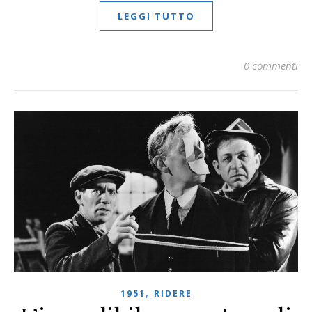
LEGGI TUTTO
0 commenti
,
1951
RIDERE