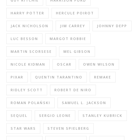
GUY RITCHIE
HARRISON FORD
HARRY POTTER
HERCULE POIROT
JACK NICHOLSON
JIM CARREY
JOHNNY DEPP
LUC BESSON
MARGOT ROBBIE
MARTIN SCORSESE
MEL GIBSON
NICOLE KIDMAN
OSCAR
OWEN WILSON
PIXAR
QUENTIN TARANTINO
REMAKE
RIDLEY SCOTT
ROBERT DE NIRO
ROMAN POLAŃSKI
SAMUEL L. JACKSON
SEQUEL
SERGIO LEONE
STANLEY KUBRICK
STAR WARS
STEVEN SPIELBERG