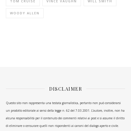
TOM CRUISE
VINCE VAUGHN
WILL SMITH
WOODY ALLEN
DISCLAIMER
Questo sito non rappresenta una testata giornalistica, pertanto non può considerarsi
un prodotto editoriale ai sensi della legge n. 62 del 7.03.2001. L’autore, inoltre, non ha
alcuna responsabilità per il contenuto dei commenti relativi ai post e si assume il diritto
di eliminare o censurare quelli non rispondenti ai canoni del dialogo aperto e civile.