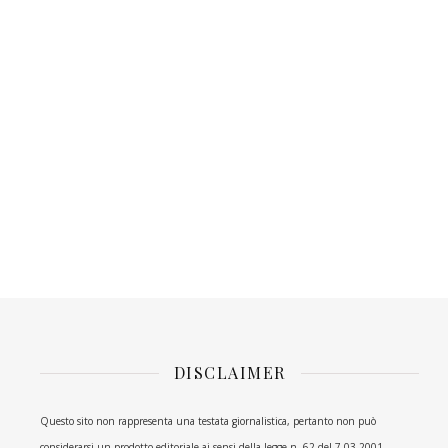
DISCLAIMER
Questo sito non rappresenta una testata giornalistica, pertanto non può
considerarsi un prodotto editoriale ai sensi della legge n. 62 del 7.03.2001.