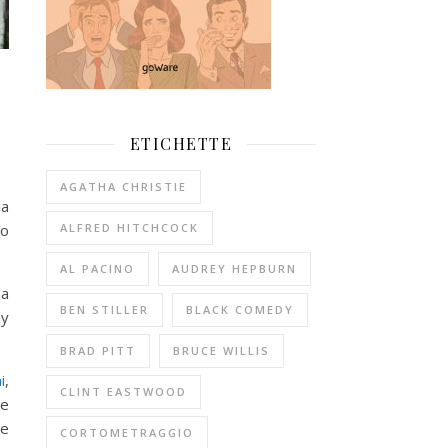
ETICHETTE
AGATHA CHRISTIE
ia
so
ALFRED HITCHCOCK
AL PACINO
AUDREY HEPBURN
na
BEN STILLER
BLACK COMEDY
dy
BRAD PITT
BRUCE WILLIS
i
,
CLINT EASTWOOD
re
le
CORTOMETRAGGIO