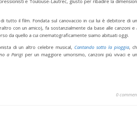
pressionisti e Toulouse-Lautrec, giusto per ribadire la dimensio
 tutto il film. Fondata sul canovaccio in cui lui è debitore di u
ltro con un amico), fa sostanzialmente da base alle canzoni e 
erso da quello a cui cinematograficamente siamo abituati oggi.
ista di un altro celebre musical,
Cantando sotto la pioggia
, c
no a Parigi
per un maggiore umorismo, canzoni più vivaci e u
0 commen