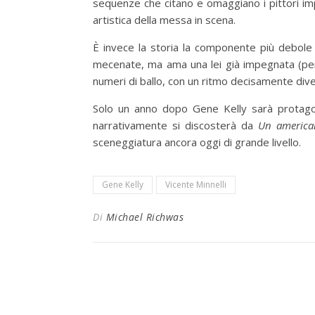
sequenze che citano e omaggiano i pittori im
artistica della messa in scena.
È invece la storia la componente più debole di
mecenate, ma ama una lei già impegnata (pera
numeri di ballo, con un ritmo decisamente div
Solo un anno dopo Gene Kelly sarà protagon
narrativamente si discosterà da
Un america
sceneggiatura ancora oggi di grande livello.
Gene Kelly
Vicente Minnelli
Di
Michael Richwas