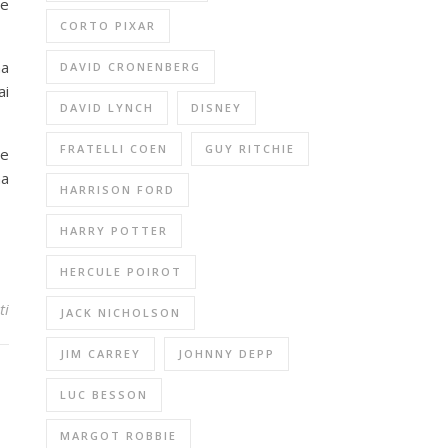
ne
CORTO PIXAR
na
DAVID CRONENBERG
ai
DAVID LYNCH
DISNEY
FRATELLI COEN
GUY RITCHIE
he
na
HARRISON FORD
HARRY POTTER
HERCULE POIROT
ti
JACK NICHOLSON
JIM CARREY
JOHNNY DEPP
LUC BESSON
MARGOT ROBBIE