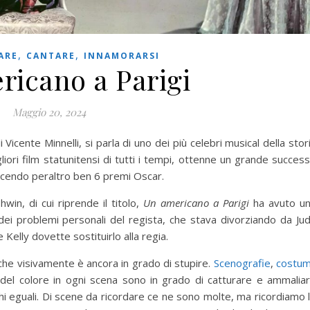
,
,
ARE
CANTARE
INNAMORARSI
ricano a Parigi
Maggio 20, 2024
 Vicente Minnelli, si parla di uno dei più celebri musical della stor
gliori film statunitensi di tutti i tempi, ottenne un grande succes
 vincendo peraltro ben 6 premi Oscar.
in, di cui riprende il titolo,
Un americano a Parigi
ha avuto u
ei problemi personali del regista, che stava divorziando da Ju
 Kelly dovette sostituirlo alla regia.
m che visivamente è ancora in grado di stupire.
Scenografie
,
costum
o del colore in ogni scena sono in grado di catturare e ammalia
hi eguali. Di scene da ricordare ce ne sono molte, ma ricordiamo 