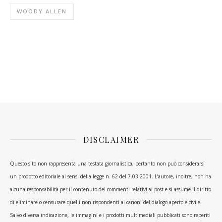
WOODY ALLEN
DISCLAIMER
Questo sito non rappresenta una testata giornalistica, pertanto non può considerarsi
un prodotto editoriale ai sensi della legge n. 62 del 7.03.2001. L’autore, inoltre, non ha
alcuna responsabilità per il contenuto dei commenti relativi ai post e si assume il diritto
di eliminare o censurare quelli non rispondenti ai canoni del dialogo aperto e civile.
Salvo diversa indicazione, le immagini e i prodotti multimediali pubblicati sono reperiti