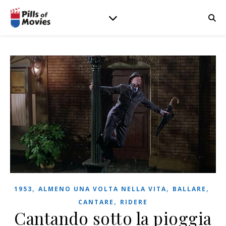
,
,
,
1953
ALMENO UNA VOLTA NELLA VITA
BALLARE
,
CANTARE
RIDERE
Cantando sotto la pioggia