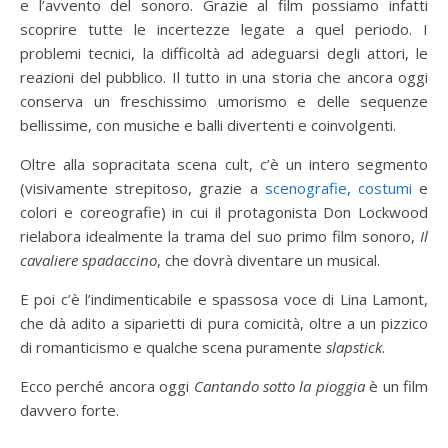
e l’avvento del sonoro. Grazie al film possiamo infatti
scoprire tutte le incertezze legate a quel periodo. I
problemi tecnici, la difficoltà ad adeguarsi degli attori, le
reazioni del pubblico. Il tutto in una storia che ancora oggi
conserva un freschissimo umorismo e delle sequenze
bellissime, con musiche e balli divertenti e coinvolgenti.
Oltre alla sopracitata scena cult, c’è un intero segmento
(visivamente strepitoso, grazie a
scenografie
,
costumi
e
colori e coreografie) in cui il protagonista Don Lockwood
rielabora idealmente la trama del suo primo film sonoro,
Il
cavaliere spadaccino
, che dovrà diventare un musical.
E poi c’è l’indimenticabile e spassosa voce di Lina Lamont,
che dà adito a siparietti di pura comicità, oltre a un pizzico
di romanticismo e qualche scena puramente
slapstick
.
Ecco perché ancora oggi
Cantando sotto la pioggia
è un film
davvero forte.