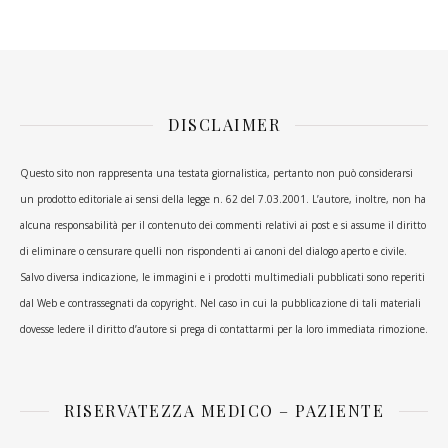
DISCLAIMER
Questo sito non rappresenta una testata giornalistica, pertanto non può considerarsi
un prodotto editoriale ai sensi della legge n. 62 del 7.03.2001. L’autore, inoltre, non ha
alcuna responsabilità per il contenuto dei commenti relativi ai post e si assume il diritto
di eliminare o censurare quelli non rispondenti ai canoni del dialogo aperto e civile.
Salvo diversa indicazione, le immagini e i prodotti multimediali pubblicati sono reperiti
dal Web e contrassegnati da copyright. Nel caso in cui la pubblicazione di tali materiali
dovesse ledere il diritto d’autore si prega di contattarmi per la loro immediata rimozione.
RISERVATEZZA MEDICO – PAZIENTE