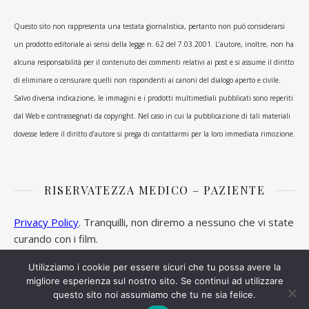
Questo sito non rappresenta una testata giornalistica, pertanto non può considerarsi
un prodotto editoriale ai sensi della legge n. 62 del 7.03.2001. L’autore, inoltre, non ha
alcuna responsabilità per il contenuto dei commenti relativi ai post e si assume il diritto
di eliminare o censurare quelli non rispondenti ai canoni del dialogo aperto e civile.
Salvo diversa indicazione, le immagini e i prodotti multimediali pubblicati sono reperiti
dal Web e contrassegnati da copyright. Nel caso in cui la pubblicazione di tali materiali
dovesse ledere il diritto d’autore si prega di contattarmi per la loro immediata rimozione.
RISERVATEZZA MEDICO – PAZIENTE
Privacy Policy
. Tranquilli, non diremo a nessuno che vi state
curando con i film.
Utilizziamo i cookie per essere sicuri che tu possa avere la
migliore esperienza sul nostro sito. Se continui ad utilizzare
questo sito noi assumiamo che tu ne sia felice.