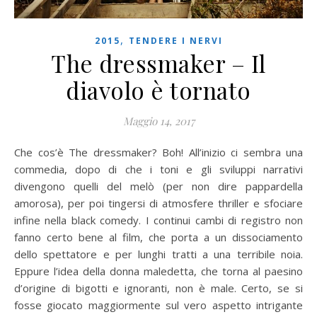
,
2015
TENDERE I NERVI
The dressmaker – Il
diavolo è tornato
Maggio 14, 2017
Che cos’è The dressmaker? Boh! All’inizio ci sembra una
commedia, dopo di che i toni e gli sviluppi narrativi
divengono quelli del melò (per non dire pappardella
amorosa), per poi tingersi di atmosfere thriller e sfociare
infine nella black comedy. I continui cambi di registro non
fanno certo bene al film, che porta a un dissociamento
dello spettatore e per lunghi tratti a una terribile noia.
Eppure l’idea della donna maledetta, che torna al paesino
d’origine di bigotti e ignoranti, non è male. Certo, se si
fosse giocato maggiormente sul vero aspetto intrigante