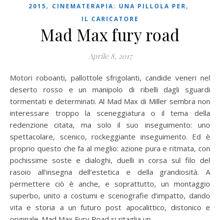
,
,
2015
CINEMATERAPIA: UNA PILLOLA PER
IL CARICATORE
Mad Max fury road
Aprile 8, 2017
Motori roboanti, pallottole sfrigolanti, candide veneri nel
deserto rosso e un manipolo di ribelli dagli sguardi
tormentati e determinati. Al Mad Max di Miller sembra non
interessare troppo la sceneggiatura o il tema della
redenzione citata, ma solo il suo inseguimento: uno
spettacolare, scenico, rockeggiante inseguimento. Ed è
proprio questo che fa al meglio: azione pura e ritmata, con
pochissime soste e dialoghi, duelli in corsa sul filo del
rasoio all’insegna dell’estetica e della grandiosità. A
permettere ciò è anche, e soprattutto, un montaggio
superbo, unito a costumi e scenografie d’impatto, dando
vita e storia a un futuro post apocalittico, distonico e
originale. Mad Max Fury Road si ritaglia un…