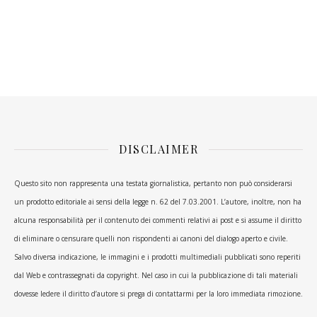
DISCLAIMER
Questo sito non rappresenta una testata giornalistica, pertanto non può considerarsi
un prodotto editoriale ai sensi della legge n. 62 del 7.03.2001. L’autore, inoltre, non ha
alcuna responsabilità per il contenuto dei commenti relativi ai post e si assume il diritto
di eliminare o censurare quelli non rispondenti ai canoni del dialogo aperto e civile.
Salvo diversa indicazione, le immagini e i prodotti multimediali pubblicati sono reperiti
dal Web e contrassegnati da copyright. Nel caso in cui la pubblicazione di tali materiali
dovesse ledere il diritto d’autore si prega di contattarmi per la loro immediata rimozione.