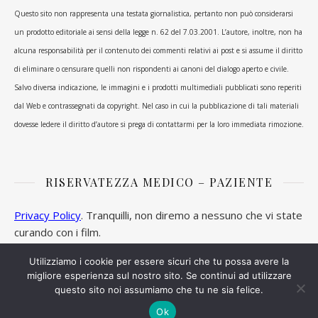
Questo sito non rappresenta una testata giornalistica, pertanto non può considerarsi
un prodotto editoriale ai sensi della legge n. 62 del 7.03.2001. L’autore, inoltre, non ha
alcuna responsabilità per il contenuto dei commenti relativi ai post e si assume il diritto
di eliminare o censurare quelli non rispondenti ai canoni del dialogo aperto e civile.
Salvo diversa indicazione, le immagini e i prodotti multimediali pubblicati sono reperiti
dal Web e contrassegnati da copyright. Nel caso in cui la pubblicazione di tali materiali
dovesse ledere il diritto d’autore si prega di contattarmi per la loro immediata rimozione.
RISERVATEZZA MEDICO – PAZIENTE
Privacy Policy
. Tranquilli, non diremo a nessuno che vi state
curando con i film.
Utilizziamo i cookie per essere sicuri che tu possa avere la
migliore esperienza sul nostro sito. Se continui ad utilizzare
questo sito noi assumiamo che tu ne sia felice.
Ashe Tema di
WP Royal
.
Ok