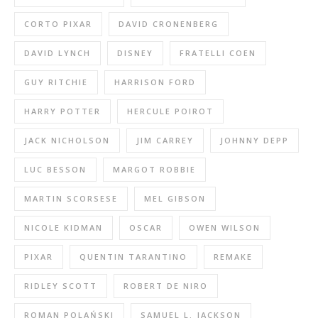
CORTO PIXAR
DAVID CRONENBERG
DAVID LYNCH
DISNEY
FRATELLI COEN
GUY RITCHIE
HARRISON FORD
HARRY POTTER
HERCULE POIROT
JACK NICHOLSON
JIM CARREY
JOHNNY DEPP
LUC BESSON
MARGOT ROBBIE
MARTIN SCORSESE
MEL GIBSON
NICOLE KIDMAN
OSCAR
OWEN WILSON
PIXAR
QUENTIN TARANTINO
REMAKE
RIDLEY SCOTT
ROBERT DE NIRO
ROMAN POLAŃSKI
SAMUEL L. JACKSON